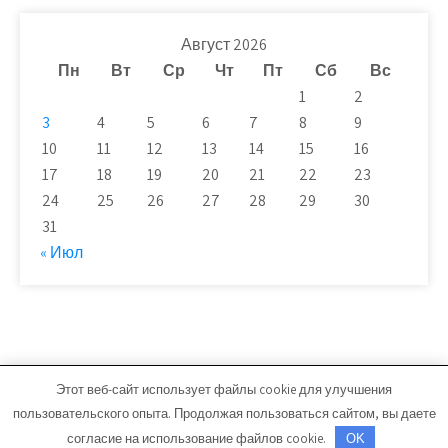
Август 2026
Пн
Вт
Ср
Чт
Пт
Сб
Вс
1
2
3
4
5
6
7
8
9
10
11
12
13
14
15
16
17
18
19
20
21
22
23
24
25
26
27
28
29
30
31
« Июл
Этот веб-сайт использует файлы cookie для улучшения
novaya-moskwa.ru - Работает на WordPress
пользовательского опыта. Продолжая пользоваться сайтом, вы даете
Тема от Grace Themes
согласие на использование файлов cookie.
OK