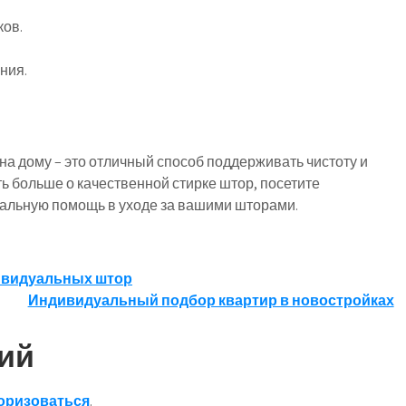
ков.
ния.
а дому – это отличный способ поддерживать чистоту и
ть больше о качественной стирке штор, посетите
альную помощь в уходе за вашими шторами.
ивидуальных штор
Индивидуальный подбор квартир в новостройках
ий
оризоваться
.