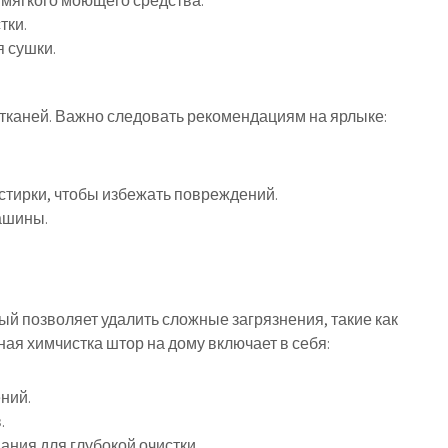
 мягкого моющего средства.
тки.
я сушки.
тканей. Важно следовать рекомендациям на ярлыке:
стирки, чтобы избежать повреждений.
ашины.
ый позволяет удалить сложные загрязнения, такие как
ая химчистка штор на дому включает в себя:
ений.
.
ния для глубокой очистки.