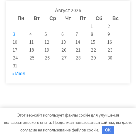
Август 2026
Пн
Вт
Ср
Чт
Пт
Сб
Вс
1
2
3
4
5
6
7
8
9
10
11
12
13
14
15
16
17
18
19
20
21
22
23
24
25
26
27
28
29
30
31
« Июл
Этот веб-сайт использует файлы cookie для улучшения
novaya-moskwa.ru - Работает на WordPress
пользовательского опыта. Продолжая пользоваться сайтом, вы даете
Тема от Grace Themes
согласие на использование файлов cookie.
OK