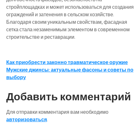
стройплощадках и может использоваться для создания
ограждений и затенения в сельском хозяйстве.
Благодаря своим уникальным свойствам, фасадная
сетка стала незаменимым элементом в современном
строительстве и реставрации.
Навигация
Как приобрести законно травматическое оружие
Мужские джинсы: актуальные фасоны и советы по
по
выбору
записям
Добавить комментарий
Для отправки комментария вам необходимо
авторизоваться
.