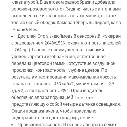
клавиатурой. В цветовом разнообразии добавили
версию «розовое золото». Задняя часть с антеннами
выполнена не из пластика, а из алюминия, остался
только белый ободок. Камера теперь выпирает, как в
iPhone 6 и 6s.
Дисплей. Это 9,7-дюймовый сенсорный IPS-экран
с разрешением 2048х1536 точек (плотность пикселей
– 264 ppi). Главные преимущества – высокий
уровень яркости изображения, естественная
передача цветовой гаммы, отсутствие воздушной
прослойки, контрастность, глубина цветов. По
результатам тестирования максимальная яркость
экрана составляет – 453 кд/м2, минимальная – 2,5
кд/м2, а контрастность 935:1. Производитель
обеспечил аппарат функцией True Tone,
представляющую собой четыре датчика освещения.
Опция предназначена, чтобы правильно
подстраивать тон цвета под окружение.
Производительность. В основе аппарата лежит