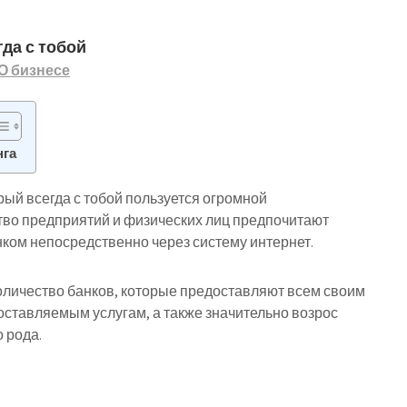
гда с тобой
О бизнесе
нга
орый всегда с тобой пользуется огромной
тво предприятий и физических лиц предпочитают
нком непосредственно через систему интернет.
оличество банков, которые предоставляют всем своим
оставляемым услугам, а также значительно возрос
 рода.